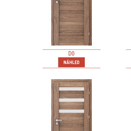
D0
NÁHLED