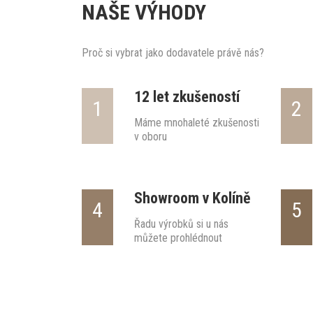
NAŠE VÝHODY
Proč si vybrat jako dodavatele právě nás?
12 let zkušeností
1
2
Máme mnohaleté zkušenosti
v oboru
Showroom v Kolíně
4
5
Řadu výrobků si u nás
můžete prohlédnout