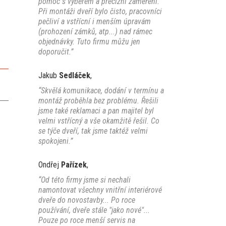
pomoc s výběrem a precizní zaměření.
Při montáži dveří bylo čisto, pracovníci
pečliví a vstřícní i menším úpravám
(prohození zámků, atp...) nad rámec
objednávky. Tuto firmu můžu jen
doporučit.”
Jakub
Sedláček
,
“Skvělá komunikace, dodání v termínu a
montáž proběhla bez problému. Řešili
jsme také reklamaci a pan majitel byl
velmi vstřícný a vše okamžitě řešil. Co
se týče dveří, tak jsme taktéž velmi
spokojeni.”
Ondřej
Pařízek
,
“Od této firmy jsme si nechali
namontovat všechny vnitřní interiérové
dveře do novostavby... Po roce
používání, dveře stále "jako nové"...
Pouze po roce menší servis na