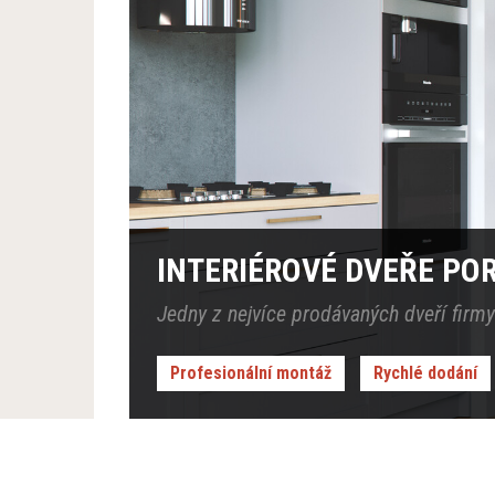
INTERIÉROVÉ DVEŘE PO
Jedny z nejvíce prodávaných dveří firmy
Profesionální montáž
Rychlé dodání