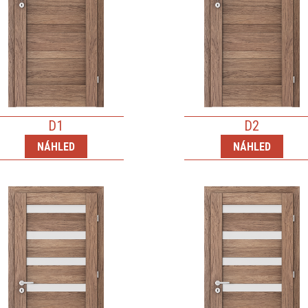
D1
D2
NÁHLED
NÁHLED