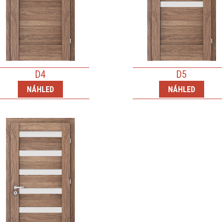
D4
D5
NÁHLED
NÁHLED