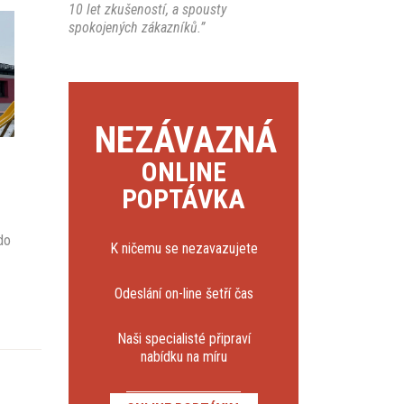
10 let zkušeností, a spousty
spokojených zákazníků.”
NEZÁVAZNÁ
ONLINE
POPTÁVKA
do
K ničemu se nezavazujete
Odeslání on-line šetří čas
Naši specialisté připraví
nabídku na míru