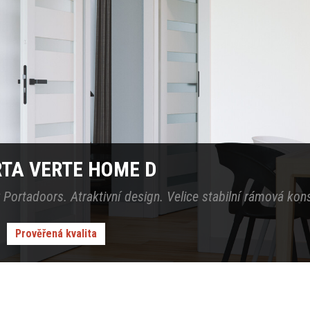
RTA VERTE HOME D
 Portadoors. Atraktivní design. Velice stabilní rámová kon
Prověřená kvalita