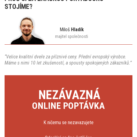
STOJÍME?
Miloš
Hladík
majitel společnosti
“Velice kvalitní dveře za příznivé ceny. Přední evropský výrobce.
Máme s nimi 10 let zkušeností, a spousty spokojených zákazníků.”
NEZÁVAZNÁ
ONLINE POPTÁVKA
K ničemu se nezavazujete