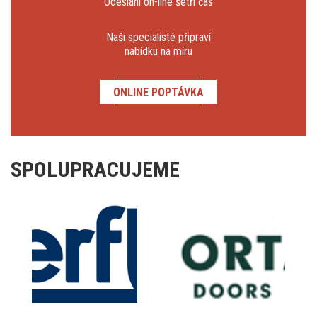
Odeslání on-line šetří čas
Naši specialisté připraví
nabídku na míru
ONLINE POPTÁVKA
SPOLUPRACUJEME