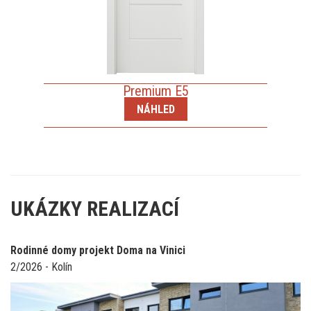
Premium E5
NÁHLED
UKÁZKY REALIZACÍ
Rodinné domy projekt Doma na Vinici
Ro
2/2026 - Kolín
2/