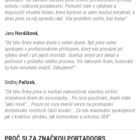
ochotu i odborné poradenství. Pomohli nám s výběrem a
doporučili vhodné řešení, které bychom si sami možná nevybrali, a
dnes jsme za něj opravdu rádi. Vše proběhlo rychle, bez komp”
Jana
Horáčková
,
“Od této firmy máme dveře v celém domě. Byli jsme velmi
spokojeni s profesionálním přístupem, který nás provázel při
výběru dveří i při jejich montáži. Oceňuji smysl pro detail a
pečlivost v průběhu celého procesu. Víc takových firem, budování
by bylo mnohem snažší. Děkujeme!”
Ondřej
Pařízek
,
“Od této firmy jsme si nechali namontovat všechny vnitřní
interiérové dveře do novostavby... Po roce používání, dveře stále
"jako nové"... Pouze po roce menší servis na promazání
doštelování vnitřních částí kování... Za nás maximální spokojenost
jak s kvalitou výrobku, tak komunikací a ochotou SER”
PROČ SI ZA ZNAČKOU PORTADOORS