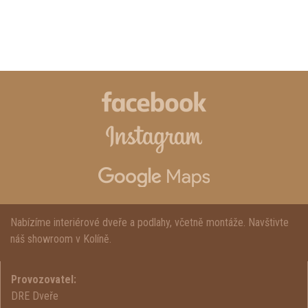
Nabízíme interiérové dveře a podlahy, včetně montáže. Navštivte
náš showroom v Kolíně.
Provozovatel:
DRE Dveře