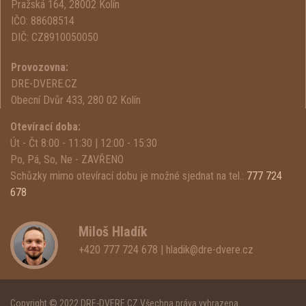
Pražská 164, 28002 Kolín
IČO: 88608514
DIČ: CZ8910050050
Provozovna:
DRE-DVERE.CZ
Obecní Dvůr 433, 280 02 Kolín
Otevírací doba:
Út - Čt 8:00 - 11:30 | 12:00 - 15:30
Po, Pá, So, Ne - ZAVŘENO
Schůzky mimo otevírací dobu je možné sjednat na tel.:
777 724
678
Miloš Hladík
+420 777 724 678 | hladik@dre-dvere.cz
Copyright © 2022 DRE-DVERE.CZ Všechna práva vyhrazena