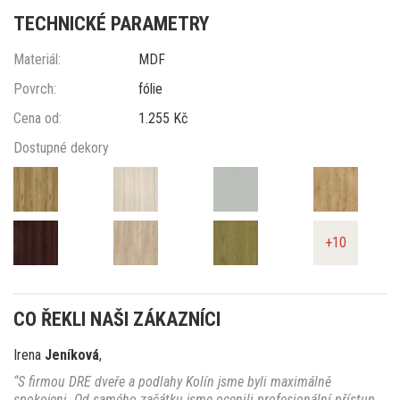
TECHNICKÉ PARAMETRY
Materiál:
MDF
Povrch:
fólie
Cena od:
1.255 Kč
Dostupné dekory
+10
CO ŘEKLI NAŠI ZÁKAZNÍCI
Irena
Jeníková
,
“S firmou DRE dveře a podlahy Kolín jsme byli maximálně
spokojeni. Od samého začátku jsme ocenili profesionální přístup,